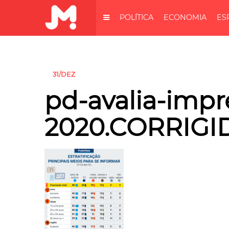
POLÍTICA
ECONOMIA
ES
31/DEZ
pd-avalia-impr
2020.CORRIGID