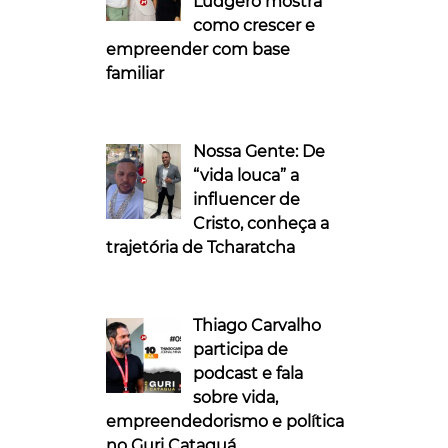
Ludgero mostra
como crescer e
empreender com base
familiar
Nossa Gente: De
“vida louca” a
influencer de
Cristo, conheça a
trajetória de Tcharatcha
Thiago Carvalho
participa de
podcast e fala
sobre vida,
empreendedorismo e política
no Guri Cataguá