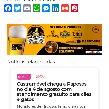
Facebook
Twitter
Email
WhatsApp
Messenger
LinkedIn
Gmail
Pinterest
Notícias relacionadas
29/JUL
CIDADES
Castramóvel chega a Raposos
no dia 4 de agosto com
atendimento gratuito para cães
e gatos
Moradores de Raposos terão uma nova