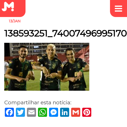
13/JAN
138593251_7400749699517
Compartilhar esta notícia:
Facebook
Twitter
Email
WhatsApp
Messenger
LinkedIn
Gmail
Pinterest