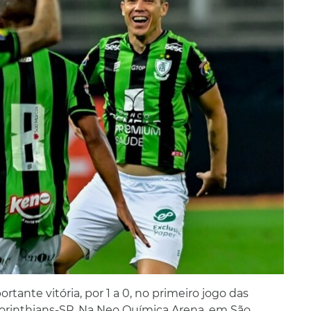
tante vitória, por 1 a 0, no primeiro jogo das
 Corinthians-SP. Na Neo Química Arena, em São