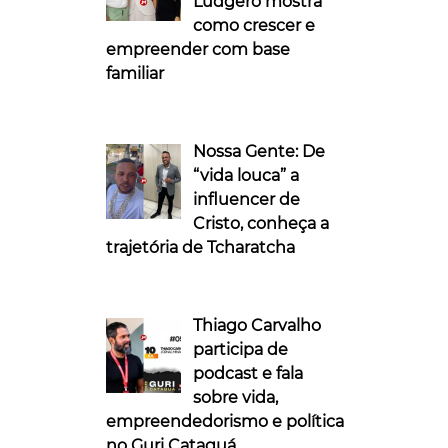
Ludgero mostra
como crescer e
empreender com base
familiar
Nossa Gente: De
“vida louca” a
influencer de
Cristo, conheça a
trajetória de Tcharatcha
Thiago Carvalho
participa de
podcast e fala
sobre vida,
empreendedorismo e política
no Guri Cataguá