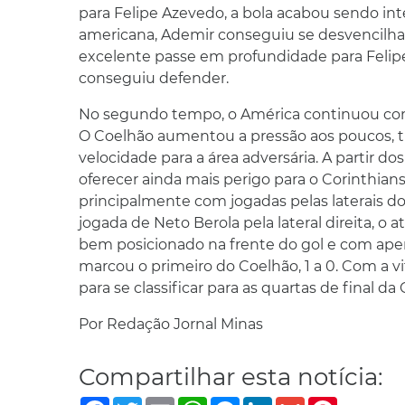
para Felipe Azevedo, a bola acabou sendo i
americana, Ademir conseguiu se desvencilhar
excelente passe em profundidade para Felipe
conseguiu defender.
No segundo tempo, o América continuou com 
O Coelhão aumentou a pressão aos poucos, t
velocidade para a área adversária. A partir 
oferecer ainda mais perigo para o Corinthian
principalmente com jogadas pelas laterais 
jogada de Neto Berola pela lateral direita, o
bem posicionado na frente do gol e com ape
marcou o primeiro do Coelhão, 1 a 0. Com a
para se classificar para as quartas de final da 
Por Redação Jornal Minas
Compartilhar esta notícia:
Facebook
Twitter
Email
WhatsApp
Messenger
LinkedIn
Gmail
Pinterest