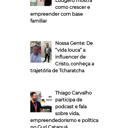
Ludgero mostra
como crescer e
empreender com base
familiar
Nossa Gente: De
“vida louca” a
influencer de
Cristo, conheça a
trajetória de Tcharatcha
Thiago Carvalho
participa de
podcast e fala
sobre vida,
empreendedorismo e política
no Guri Cataguá