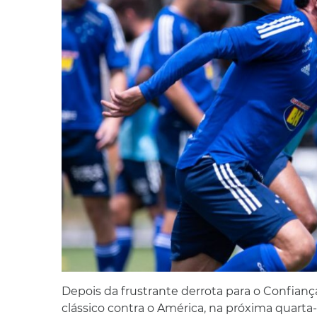
Depois da frustrante derrota para o Confiança,
clássico contra o América, na próxima quarta-