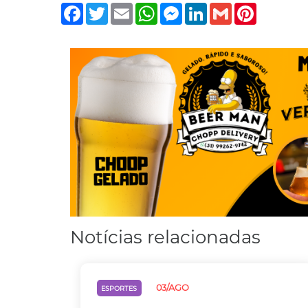
Facebook
Twitter
Email
WhatsApp
Messenger
LinkedIn
Gmail
Pinterest
Notícias relacionadas
03/AGO
ESPORTES