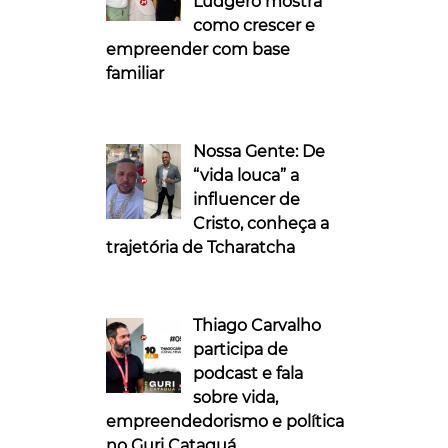
Ludgero mostra
como crescer e
empreender com base
familiar
Nossa Gente: De
“vida louca” a
influencer de
Cristo, conheça a
trajetória de Tcharatcha
Thiago Carvalho
participa de
podcast e fala
sobre vida,
empreendedorismo e política
no Guri Cataguá