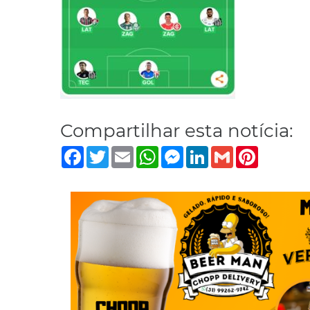
Compartilhar esta notícia:
Facebook
Twitter
Email
WhatsApp
Messenger
LinkedIn
Gmail
Pinterest