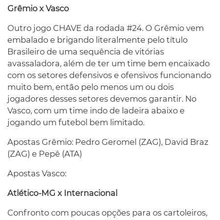
Grêmio x Vasco
Outro jogo CHAVE da rodada #24. O Grêmio vem
embalado e brigando literalmente pelo título
Brasileiro de uma sequência de vitórias
avassaladora, além de ter um time bem encaixado
com os setores defensivos e ofensivos funcionando
muito bem, então pelo menos um ou dois
jogadores desses setores devemos garantir. No
Vasco, com um time indo de ladeira abaixo e
jogando um futebol bem limitado.
Apostas Grêmio: Pedro Geromel (ZAG), David Braz
(ZAG) e Pepê (ATA)
Apostas Vasco:
Atlético-MG x Internacional
Confronto com poucas opções para os cartoleiros,