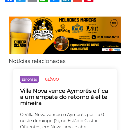
Notícias relacionadas
03/AGO
ESPORTES
Villa Nova vence Aymorés e fica
a um empate do retorno à elite
mineira
O Villa Nova venceu o Aymorés por 1 a 0
neste domingo (2), no Estádio Castor
Cifuentes, em Nova Lima, e abri ...