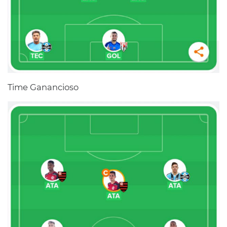
Time Ganancioso