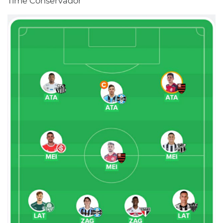
Time Conservador