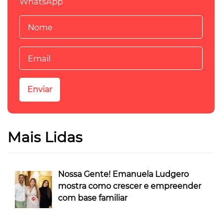
WhatsApp
Mais Lidas
Nossa Gente! Emanuela Ludgero
mostra como crescer e empreender
com base familiar