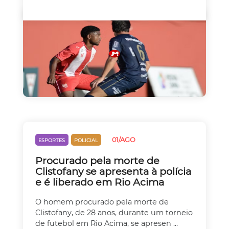
01/AGO
ESPORTES
POLICIAL
Procurado pela morte de
Clistofany se apresenta à polícia
e é liberado em Rio Acima
O homem procurado pela morte de
Clistofany, de 28 anos, durante um torneio
de futebol em Rio Acima, se apresen ...