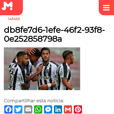
14/MAR
db8fe7d6-1efe-46f2-93f8-
0e252858798a
Compartilhar esta notícia:
Facebook
Twitter
Email
WhatsApp
Messenger
LinkedIn
Gmail
Pinterest