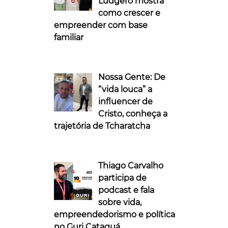
Ludgero mostra
como crescer e
empreender com base
familiar
Nossa Gente: De
“vida louca” a
influencer de
Cristo, conheça a
trajetória de Tcharatcha
Thiago Carvalho
participa de
podcast e fala
sobre vida,
empreendedorismo e política
no Guri Cataguá