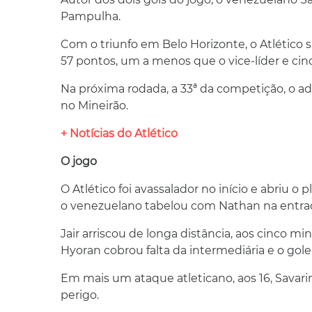
Pampulha.
Com o triunfo em Belo Horizonte, o Atlético s
57 pontos, um a menos que o vice-líder e cin
Na próxima rodada, a 33ª da competição, o adv
no Mineirão.
+ Notícias do Atlético
O jogo
O Atlético foi avassalador no início e abriu o 
o venezuelano tabelou com Nathan na entrada 
Jair arriscou de longa distância, aos cinco mi
Hyoran cobrou falta da intermediária e o golei
Em mais um ataque atleticano, aos 16, Savarin
perigo.