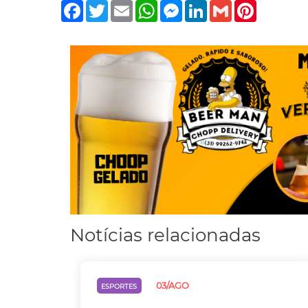
Facebook
Twitter
Email
WhatsApp
Messenger
LinkedIn
Gmail
Pinterest
Notícias relacionadas
03/AGO
ESPORTES