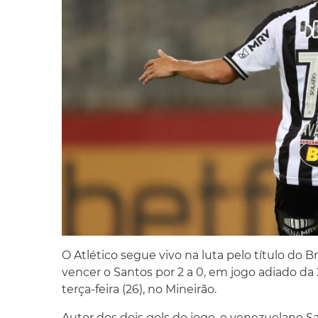
O Atlético segue vivo na luta pelo título do B
vencer o Santos por 2 a 0, em jogo adiado da 2
terça-feira (26), no Mineirão.
Autor dos dois gols do jogo, o venezuelano Sav