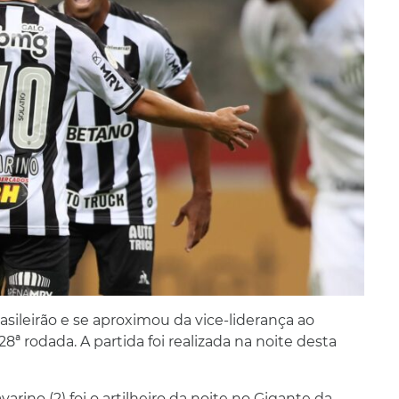
rasileirão e se aproximou da vice-liderança ao
8ª rodada. A partida foi realizada na noite desta
arino (2) foi o artilheiro da noite no Gigante da