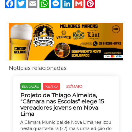
Facebook
Twitter
Email
WhatsApp
Messenger
LinkedIn
Gmail
Pinterest
Notícias relacionadas
27/MAIO
EDUCAÇÃO
POLÍTICA
Projeto de Thiago Almeida,
“Câmara nas Escolas” elege 15
vereadores jovens em Nova
Lima
A Câmara Municipal de Nova Lima realizou
nesta quarta-feira (27) mais uma edição do