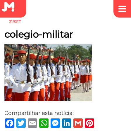
21/SET
colegio-militar
Compartilhar esta notícia:
Facebook
Twitter
Email
WhatsApp
Messenger
LinkedIn
Gmail
Pinterest