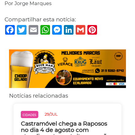
Por Jorge Marques
Compartilhar esta notícia:
Facebook
Twitter
Email
WhatsApp
Messenger
LinkedIn
Gmail
Pinterest
Notícias relacionadas
29/JUL
CIDADES
Castramóvel chega a Raposos
no dia 4 de agosto com