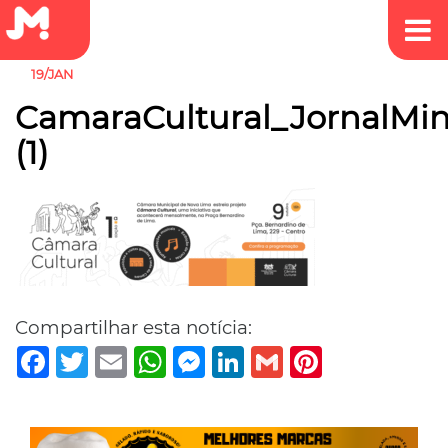
19/JAN
CamaraCultural_JornalMi
(1)
Compartilhar esta notícia:
Facebook
Twitter
Email
WhatsApp
Messenger
LinkedIn
Gmail
Pinterest