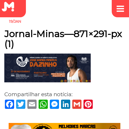
19/JAN
Jornal-Minas—871×291-px
(1)
Compartilhar esta notícia:
Facebook
Twitter
Email
WhatsApp
Messenger
LinkedIn
Gmail
Pinterest