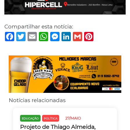
Compartilhar esta notícia:
Facebook
Twitter
Email
WhatsApp
Messenger
LinkedIn
Gmail
Pinterest
Notícias relacionadas
27/MAIO
EDUCAÇÃO
POLÍTICA
Projeto de Thiago Almeida,