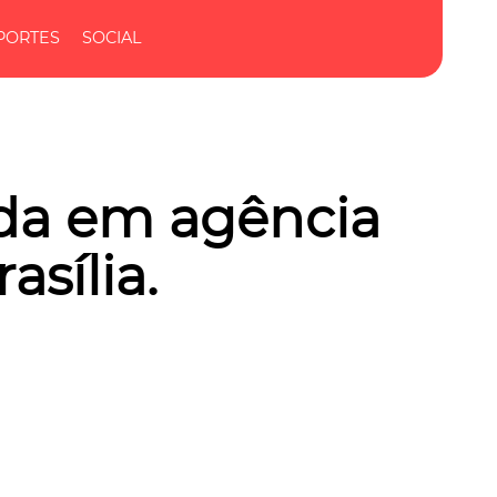
PORTES
SOCIAL
ada em agência
asília.