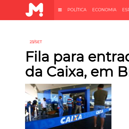
POLÍTICA
ECONOMIA
ES
23/SET
Fila para entr
da Caixa, em Br