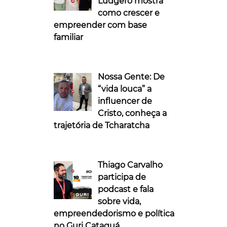
Ludgero mostra
como crescer e
empreender com base
familiar
Nossa Gente: De
“vida louca” a
influencer de
Cristo, conheça a
trajetória de Tcharatcha
Thiago Carvalho
participa de
podcast e fala
sobre vida,
empreendedorismo e política
no Guri Cataguá