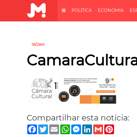
POLÍTICA
ECONOMIA
ES
18/JAN
CamaraCultural
Compartilhar esta notícia:
Facebook
Twitter
Email
WhatsApp
Messenger
LinkedIn
Gmail
Pinterest