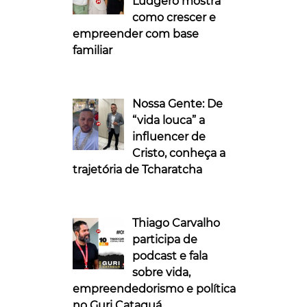
Ludgero mostra
como crescer e
empreender com base
familiar
Nossa Gente: De
“vida louca” a
influencer de
Cristo, conheça a
trajetória de Tcharatcha
Thiago Carvalho
participa de
podcast e fala
sobre vida,
empreendedorismo e política
no Guri Cataguá