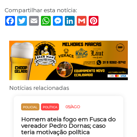
Compartilhar esta notícia:
Facebook
Twitter
Email
WhatsApp
Messenger
LinkedIn
Gmail
Pinterest
Notícias relacionadas
05/AGO
POLICIAL
POLÍTICA
Homem ateia fogo em Fusca do
vereador Pedro Dornas; caso
teria motivação política