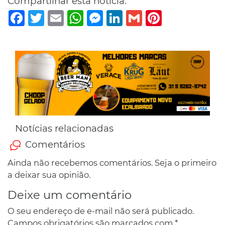
Compartilhar esta notícia:
Facebook
Twitter
Email
WhatsApp
Messenger
LinkedIn
Gmail
Pinterest
Notícias relacionadas
Comentários
Ainda não recebemos comentários. Seja o primeiro
a deixar sua opinião.
Deixe um comentário
O seu endereço de e-mail não será publicado.
Campos obrigatórios são marcados com
*