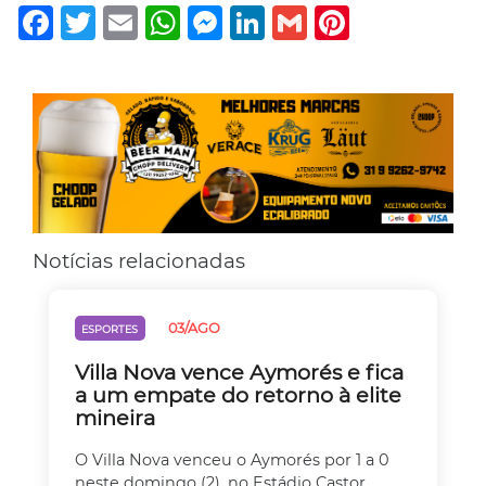
Facebook
Twitter
Email
WhatsApp
Messenger
LinkedIn
Gmail
Pinterest
Notícias relacionadas
03/AGO
ESPORTES
Villa Nova vence Aymorés e fica
a um empate do retorno à elite
mineira
O Villa Nova venceu o Aymorés por 1 a 0
neste domingo (2), no Estádio Castor