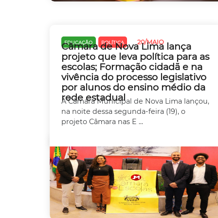
20/MAIO
EDUCAÇÃO
POLÍTICA
Câmara de Nova Lima lança
projeto que leva política para as
escolas; Formação cidadã e na
vivência do processo legislativo
por alunos do ensino médio da
rede estadual
A Câmara Municipal de Nova Lima lançou,
na noite dessa segunda-feira (19), o
projeto Câmara nas E ...