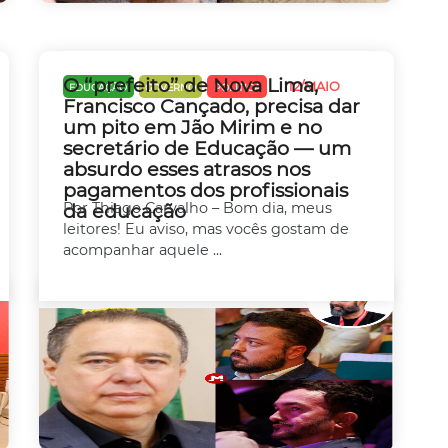
O ‘‘prefeito’’ de Nova Lima,
12/MAIO
EDUCAÇÃO
GOVERNO
POLÍTICA
Francisco Cançado, precisa dar
um pito em Jão Mirim e no
secretário de Educação — um
absurdo esses atrasos nos
pagamentos dos profissionais
da educação
Por Thiago Carvalho – Bom dia, meus
leitores! Eu aviso, mas vocês gostam de
acompanhar aquele ...