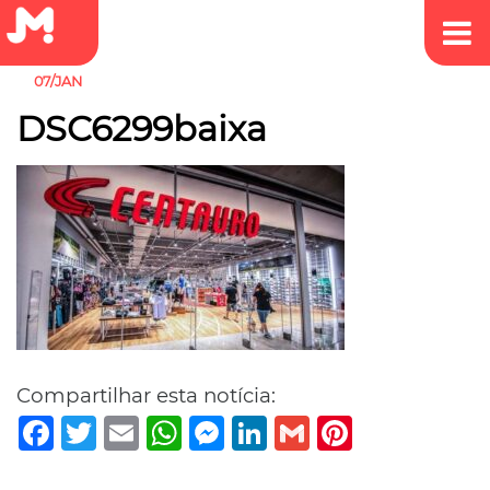
07/JAN
DSC6299baixa
Compartilhar esta notícia:
Facebook
Twitter
Email
WhatsApp
Messenger
LinkedIn
Gmail
Pinterest