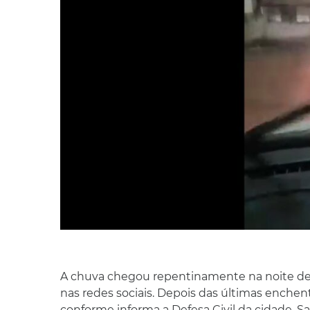
A chuva chegou repentinamente na noite desta
nas redes sociais. Depois das últimas enchent
conforme informa a Defesa Civil da cidade,