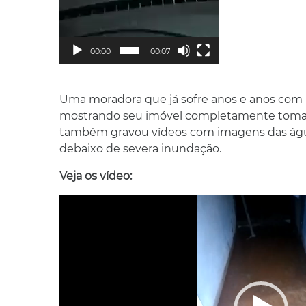
00:00
00:07
Uma moradora que já sofre anos e anos com
mostrando seu imóvel completamente tomad
também gravou vídeos com imagens das água
debaixo de severa inundação.
Veja os vídeo:
Tocador
de
vídeo