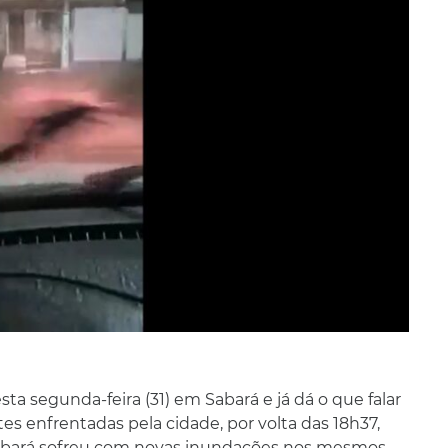
 segunda-feira (31) em Sabará e já dá o que falar
es enfrentadas pela cidade, por volta das 18h37,
 Sabará sofreu com novas inundações nos mesmos