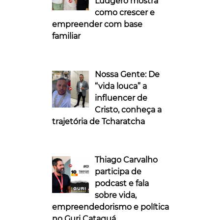
Ludgero mostra
como crescer e
empreender com base
familiar
Nossa Gente: De
“vida louca” a
influencer de
Cristo, conheça a
trajetória de Tcharatcha
Thiago Carvalho
participa de
podcast e fala
sobre vida,
empreendedorismo e política
no Guri Cataguá