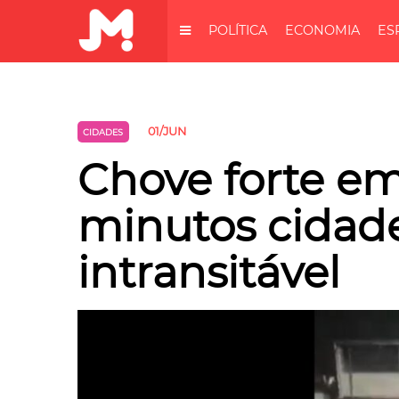
POLÍTICA
ECONOMIA
ES
01/JUN
CIDADES
Chove forte em
minutos cidade
intransitável