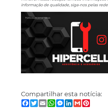
informação de qualidade, siga-nos pelas redes
Compartilhar esta notícia:
Facebook
Twitter
Email
WhatsApp
Messenger
LinkedIn
Gmail
Pinterest