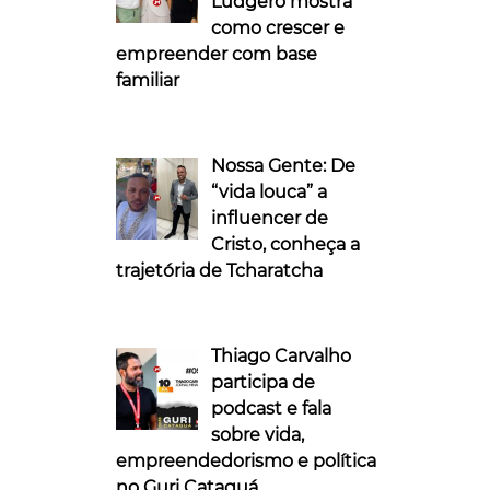
Ludgero mostra
como crescer e
empreender com base
familiar
Nossa Gente: De
“vida louca” a
influencer de
Cristo, conheça a
trajetória de Tcharatcha
Thiago Carvalho
participa de
podcast e fala
sobre vida,
empreendedorismo e política
no Guri Cataguá