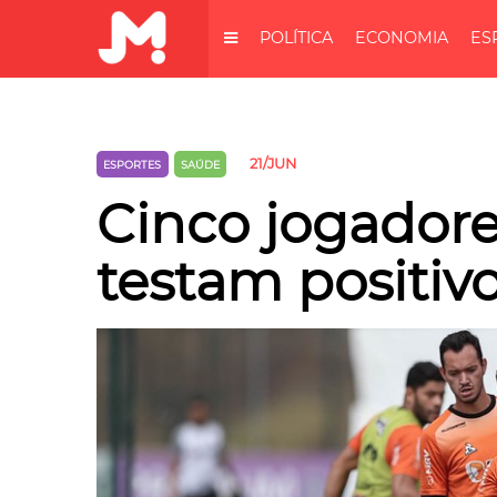
POLÍTICA
ECONOMIA
ES
21/JUN
ESPORTES
SAÚDE
Cinco jogadore
testam positivo