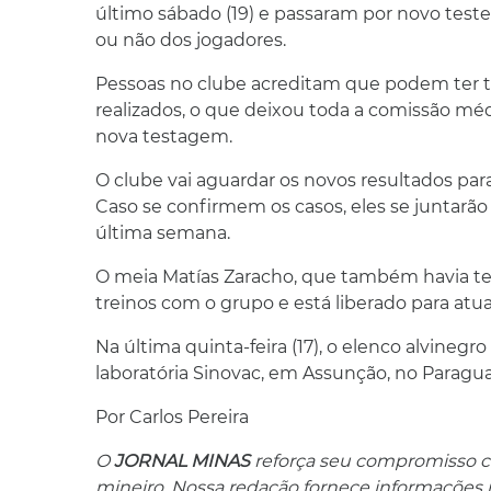
último sábado (19) e passaram por novo teste
ou não dos jogadores.
Pessoas no clube acreditam que podem ter t
realizados, o que deixou toda a comissão méd
nova testagem.
O clube vai aguardar os novos resultados pa
Caso se confirmem os casos, eles se juntarão 
última semana.
O meia Matías Zaracho, que também havia tes
treinos com o grupo e está liberado para at
Na última quinta-feira (17), o elenco alvineg
laboratória Sinovac, em Assunção, no Paragua
Por Carlos Pereira
O
JORNAL MINAS
reforça seu compromisso co
mineiro. Nossa redação fornece informações res