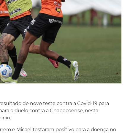
resultado de novo teste contra a Covid-19 para
para o duelo contra a Chapecoense, nesta
eirão.
rero e Micael testaram positivo para a doença no