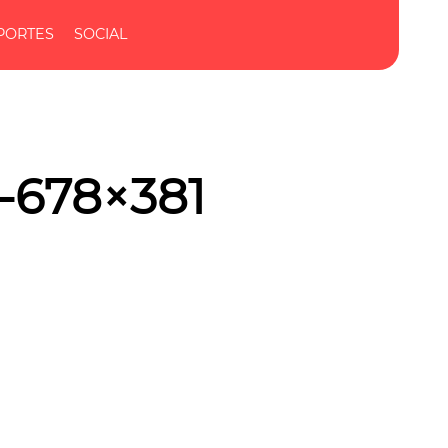
PORTES
SOCIAL
-678×381