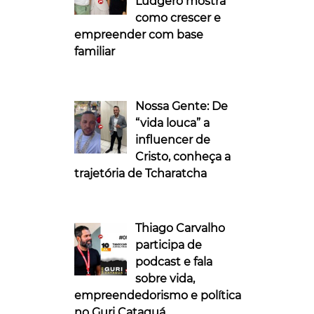
Ludgero mostra
como crescer e
empreender com base
familiar
Nossa Gente: De
“vida louca” a
influencer de
Cristo, conheça a
trajetória de Tcharatcha
Thiago Carvalho
participa de
podcast e fala
sobre vida,
empreendedorismo e política
no Guri Cataguá