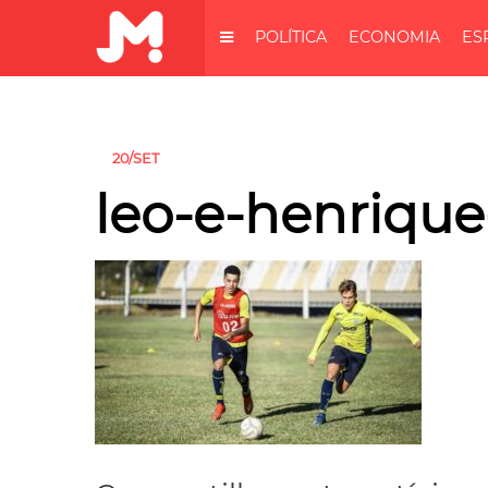
POLÍTICA
ECONOMIA
ES
20/SET
leo-e-henrique