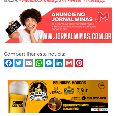
sociais –
Facebook
Instagram
Twitter
Whatsapp
Compartilhar esta notícia:
Facebook
Twitter
Email
WhatsApp
Messenger
LinkedIn
Gmail
Pinterest