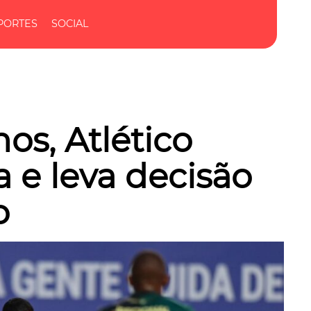
PORTES
SOCIAL
s, Atlético
 e leva decisão
o