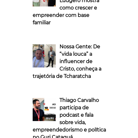
Ludgero mostra
como crescer e
empreender com base
familiar
Nossa Gente: De
“vida louca” a
influencer de
Cristo, conheça a
trajetória de Tcharatcha
Thiago Carvalho
participa de
podcast e fala
sobre vida,
empreendedorismo e política
no Guri Cataguá