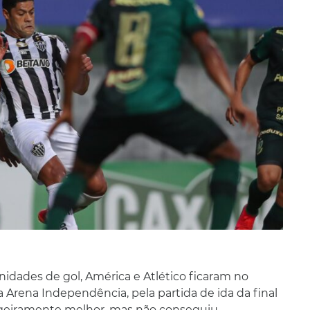
dades de gol, América e Atlético ficaram no
Arena Independência, pela partida de ida da final
ligeiramente melhor, mas não conseguiu