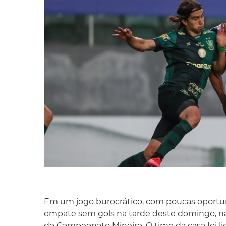
Em um jogo burocrático, com poucas oportuni
empate sem gols na tarde deste domingo, na 
do Campeonato Mineiro. O time da casa foi 