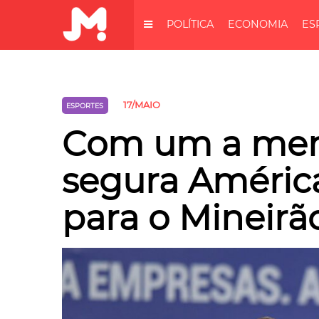
POLÍTICA
ECONOMIA
ES
17/MAIO
ESPORTES
Com um a meno
segura América
para o Mineirã