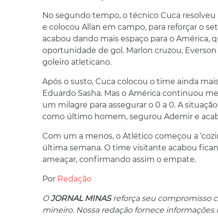
No segundo tempo, o técnico Cuca resolveu 
e colocou Allan em campo, para reforçar o se
acabou dando mais espaço para o América, qu
oportunidade de gol. Marlon cruzou, Everson
goleiro atleticano.
Após o susto, Cuca colocou o time ainda mais 
Eduardo Sasha. Mas o América continuou mel
um milagre para assegurar o 0 a 0. A situaçã
como último homem, segurou Ademir e acab
Com um a menos, o Atlético começou a ‘cozi
última semana. O time visitante acabou fica
ameaçar, confirmando assim o empate.
Por
Redação
O
JORNAL MINAS
reforça seu compromisso co
mineiro. Nossa redação fornece informações res