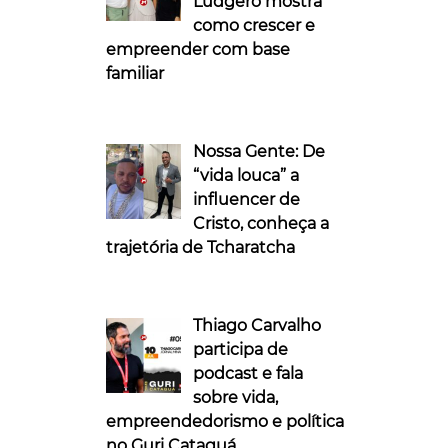
Ludgero mostra
como crescer e
empreender com base
familiar
Nossa Gente: De
“vida louca” a
influencer de
Cristo, conheça a
trajetória de Tcharatcha
Thiago Carvalho
participa de
podcast e fala
sobre vida,
empreendedorismo e política
no Guri Cataguá