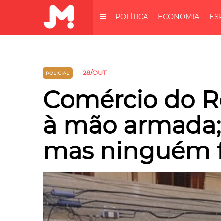
POLÍTICA
ECONOMIA
ES
28/OUT
POLICIAL
Comércio do Re
à mão armada; 
mas ninguém fi