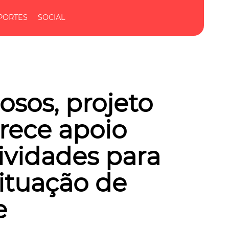
PORTES
SOCIAL
sos, projeto
erece apoio
ividades para
ituação de
e