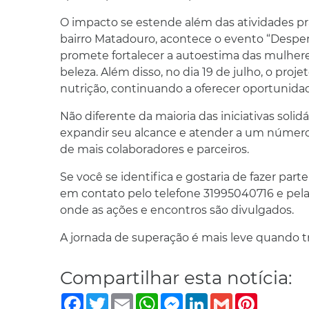
O impacto se estende além das atividades prá
bairro Matadouro, acontece o evento “Despe
promete fortalecer a autoestima das mulheres
beleza. Além disso, no dia 19 de julho, o proj
nutrição, continuando a oferecer oportunida
Não diferente da maioria das iniciativas solidá
expandir seu alcance e atender a um número 
de mais colaboradores e parceiros.
Se você se identifica e gostaria de fazer par
em contato pelo telefone 31995040716 e pelas
onde as ações e encontros são divulgados.
A jornada de superação é mais leve quando t
Compartilhar esta notícia:
Facebook
Twitter
Email
WhatsApp
Messenger
LinkedIn
Gmail
Pinterest