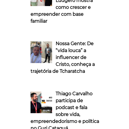
Ludgero mostra
como crescer e
empreender com base
familiar
Nossa Gente: De
“vida louca” a
influencer de
Cristo, conheça a
trajetória de Tcharatcha
Thiago Carvalho
participa de
podcast e fala
sobre vida,
empreendedorismo e política
no Guri Cataguá