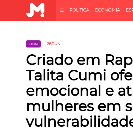
POLÍTICA
ECONOMIA
ES
26/JUN
SOCIAL
Criado em Rapo
Talita Cumi of
emocional e at
mulheres em s
vulnerabilidad