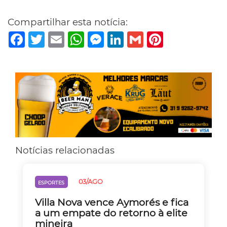
Compartilhar esta notícia:
Facebook
Twitter
Email
WhatsApp
Messenger
LinkedIn
Gmail
Pinterest
Notícias relacionadas
03/AGO
ESPORTES
Villa Nova vence Aymorés e fica
a um empate do retorno à elite
mineira