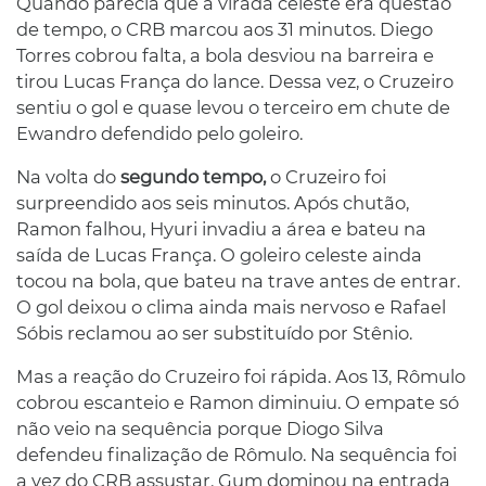
Quando parecia que a virada celeste era questão
de tempo, o CRB marcou aos 31 minutos. Diego
Torres cobrou falta, a bola desviou na barreira e
tirou Lucas França do lance. Dessa vez, o Cruzeiro
sentiu o gol e quase levou o terceiro em chute de
Ewandro defendido pelo goleiro.
Na volta do
segundo tempo,
o Cruzeiro foi
surpreendido aos seis minutos. Após chutão,
Ramon falhou, Hyuri invadiu a área e bateu na
saída de Lucas França. O goleiro celeste ainda
tocou na bola, que bateu na trave antes de entrar.
O gol deixou o clima ainda mais nervoso e Rafael
Sóbis reclamou ao ser substituído por Stênio.
Mas a reação do Cruzeiro foi rápida. Aos 13, Rômulo
cobrou escanteio e Ramon diminuiu. O empate só
não veio na sequência porque Diogo Silva
defendeu finalização de Rômulo. Na sequência foi
a vez do CRB assustar. Gum dominou na entrada