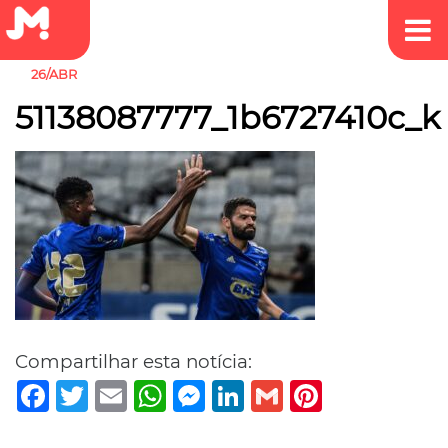
26/ABR
51138087777_1b6727410c_k
Compartilhar esta notícia:
Facebook
Twitter
Email
WhatsApp
Messenger
LinkedIn
Gmail
Pinterest