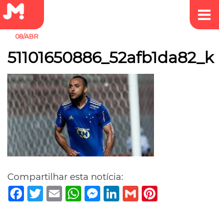
08/ABR
51101650886_52afb1da82_k
Compartilhar esta notícia:
Facebook
Twitter
Email
WhatsApp
Messenger
LinkedIn
Gmail
Pinterest