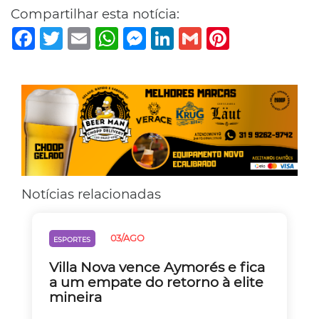
Compartilhar esta notícia:
Facebook
Twitter
Email
WhatsApp
Messenger
LinkedIn
Gmail
Pinterest
Notícias relacionadas
03/AGO
ESPORTES
Villa Nova vence Aymorés e fica
a um empate do retorno à elite
mineira