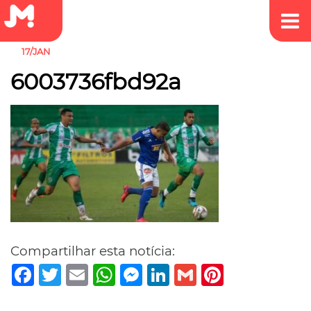
17/JAN
6003736fbd92a
Compartilhar esta notícia:
Facebook
Twitter
Email
WhatsApp
Messenger
LinkedIn
Gmail
Pinterest