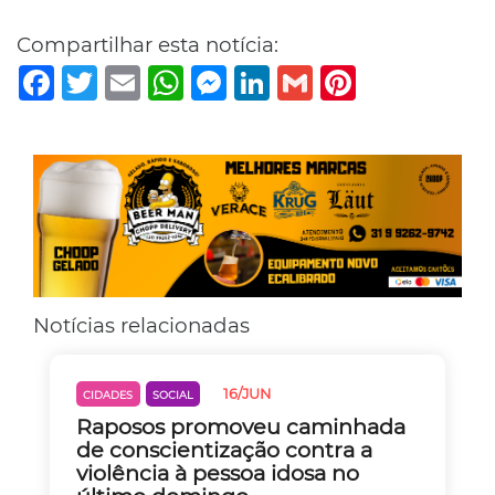
Compartilhar esta notícia:
Facebook
Twitter
Email
WhatsApp
Messenger
LinkedIn
Gmail
Pinterest
Notícias relacionadas
16/JUN
CIDADES
SOCIAL
Raposos promoveu caminhada
de conscientização contra a
violência à pessoa idosa no