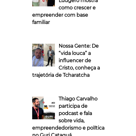
Ludgero mostra
como crescer e
empreender com base
familiar
Nossa Gente: De
“vida louca” a
influencer de
Cristo, conheça a
trajetória de Tcharatcha
Thiago Carvalho
participa de
podcast e fala
sobre vida,
empreendedorismo e política
no Guri Cataguá