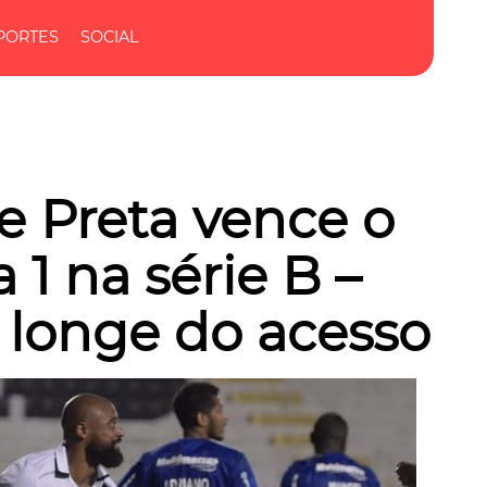
PORTES
SOCIAL
e Preta vence o
 1 na série B –
 longe do acesso