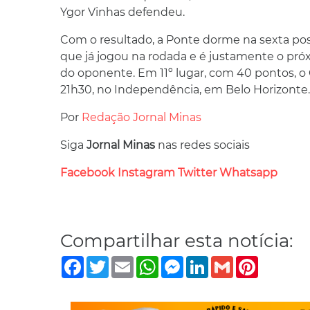
Ygor Vinhas defendeu.
Com o resultado, a Ponte dorme na sexta pos
que já jogou na rodada e é justamente o pró
do oponente. Em 11º lugar, com 40 pontos, o C
21h30, no Independência, em Belo Horizonte.
Por
Redação Jornal Minas
Siga
Jornal Minas
nas redes sociais
Facebook
Instagram
Twitter
Whatsapp
Compartilhar esta notícia:
Facebook
Twitter
Email
WhatsApp
Messenger
LinkedIn
Gmail
Pinterest