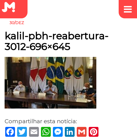
30/DEZ
kalil-pbh-reabertura-
3012-696×645
Compartilhar esta notícia:
Facebook
Twitter
Email
WhatsApp
Messenger
LinkedIn
Gmail
Pinterest