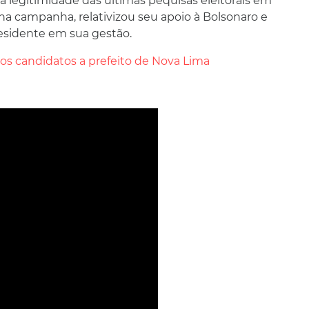
a legitimidade das últimas pequisas eleitorais em
 na campanha, relativizou seu apoio à Bolsonaro e
residente em sua gestão.
 dos candidatos a prefeito de Nova Lima