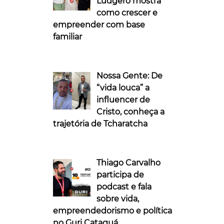
Ludgero mostra
como crescer e
empreender com base
familiar
Nossa Gente: De
“vida louca” a
influencer de
Cristo, conheça a
trajetória de Tcharatcha
Thiago Carvalho
participa de
podcast e fala
sobre vida,
empreendedorismo e política
no Guri Cataguá