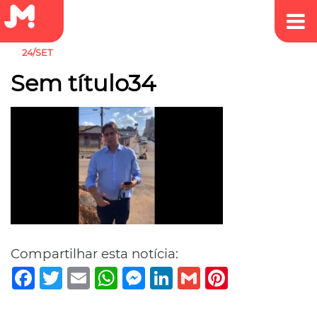
24/SET
Sem título34
Compartilhar esta notícia:
Facebook
Twitter
Email
WhatsApp
Messenger
LinkedIn
Gmail
Pinterest