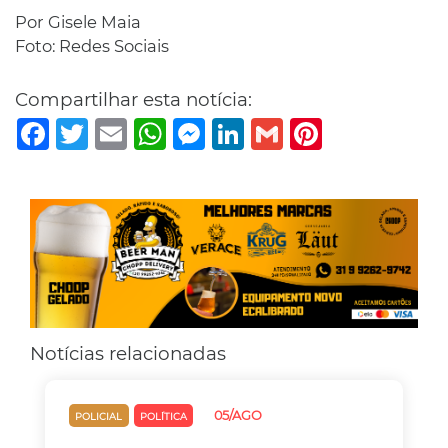
Por Gisele Maia
Foto: Redes Sociais
Compartilhar esta notícia:
Facebook
Twitter
Email
WhatsApp
Messenger
LinkedIn
Gmail
Pinterest
Notícias relacionadas
05/AGO
POLICIAL
POLÍTICA