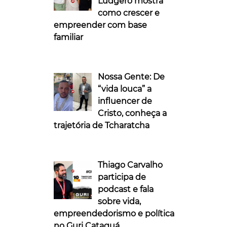
Ludgero mostra
como crescer e
empreender com base
familiar
Nossa Gente: De
“vida louca” a
influencer de
Cristo, conheça a
trajetória de Tcharatcha
Thiago Carvalho
participa de
podcast e fala
sobre vida,
empreendedorismo e política
no Guri Cataguá