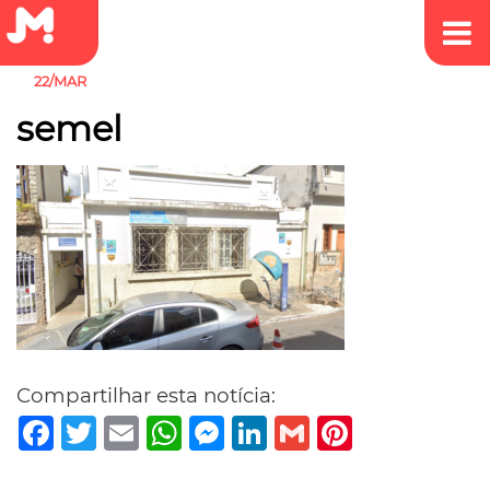
22/MAR
semel
Compartilhar esta notícia:
Facebook
Twitter
Email
WhatsApp
Messenger
LinkedIn
Gmail
Pinterest