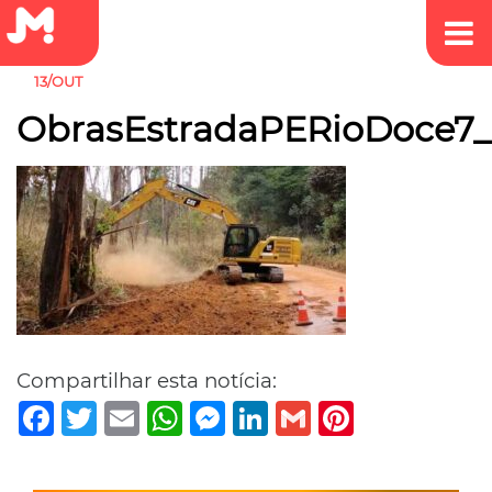
13/OUT
ObrasEstradaPERioDoce7_
Compartilhar esta notícia:
Facebook
Twitter
Email
WhatsApp
Messenger
LinkedIn
Gmail
Pinterest