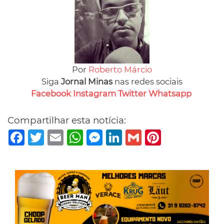
Por
Roberto Márcio
Siga
Jornal Minas
nas redes sociais
Facebook
Instagram
Twitter
Whatsapp
Compartilhar esta notícia:
Facebook
Twitter
Email
WhatsApp
Messenger
LinkedIn
Gmail
Pinterest