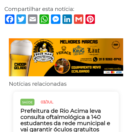
Compartilhar esta notícia:
Facebook
Twitter
Email
WhatsApp
Messenger
LinkedIn
Gmail
Pinterest
Notícias relacionadas
03/JUL
SAÚDE
Prefeitura de Rio Acima leva
consulta oftalmológica a 140
estudantes da rede municipal e
vai garantir óculos gratuitos