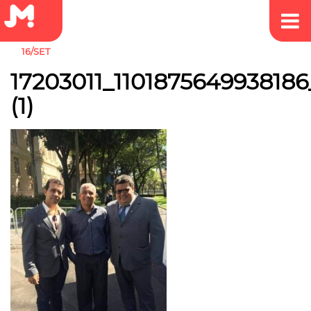
16/SET
17203011_110187564993818
(1)