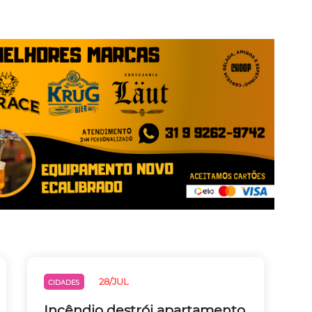
28/JUL
CIDADES
Incêndio destrói apartamento