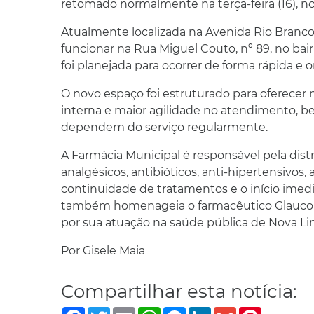
retomado normalmente na terça-feira (16), no
Atualmente localizada na Avenida Rio Branco,
funcionar na Rua Miguel Couto, nº 89, no bai
foi planejada para ocorrer de forma rápida e 
O novo espaço foi estruturado para oferecer 
interna e maior agilidade no atendimento, 
dependem do serviço regularmente.
A Farmácia Municipal é responsável pela dis
analgésicos, antibióticos, anti-hipertensivos,
continuidade de tratamentos e o início imedi
também homenageia o farmacêutico Glauco Orl
por sua atuação na saúde pública de Nova Li
Por Gisele Maia
Compartilhar esta notícia:
Facebook
Twitter
Email
WhatsApp
Messenger
LinkedIn
Gmail
Pinterest