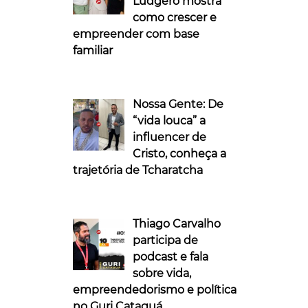
Ludgero mostra
como crescer e
empreender com base
familiar
Nossa Gente: De
“vida louca” a
influencer de
Cristo, conheça a
trajetória de Tcharatcha
Thiago Carvalho
participa de
podcast e fala
sobre vida,
empreendedorismo e política
no Guri Cataguá