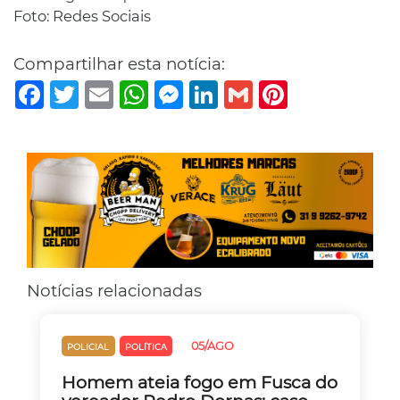
Foto: Redes Sociais
Compartilhar esta notícia:
Facebook
Twitter
Email
WhatsApp
Messenger
LinkedIn
Gmail
Pinterest
Notícias relacionadas
05/AGO
POLICIAL
POLÍTICA
Homem ateia fogo em Fusca do