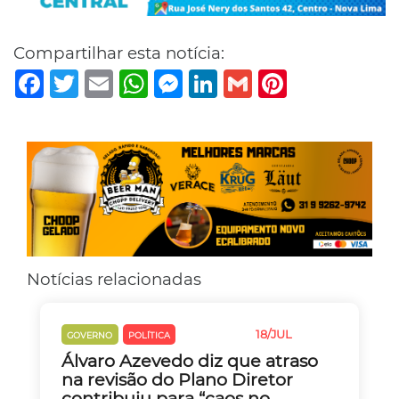
Compartilhar esta notícia:
Facebook
Twitter
Email
WhatsApp
Messenger
LinkedIn
Gmail
Pinterest
Notícias relacionadas
18/JUL
GOVERNO
POLÍTICA
TRÂNSITO
Álvaro Azevedo diz que atraso
na revisão do Plano Diretor
contribuiu para “caos no