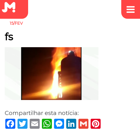
15/FEV
fs
Compartilhar esta notícia:
Facebook
Twitter
Email
WhatsApp
Messenger
LinkedIn
Gmail
Pinterest